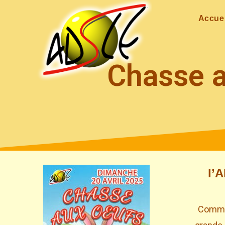
Accuei
Chasse 
l’
Comme 