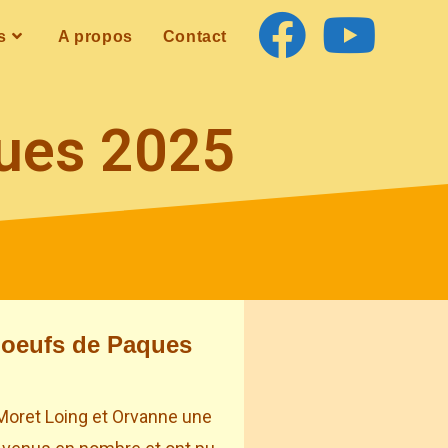
s
A propos
Contact
ues 2025
 oeufs de Paques
Moret Loing et Orvanne une