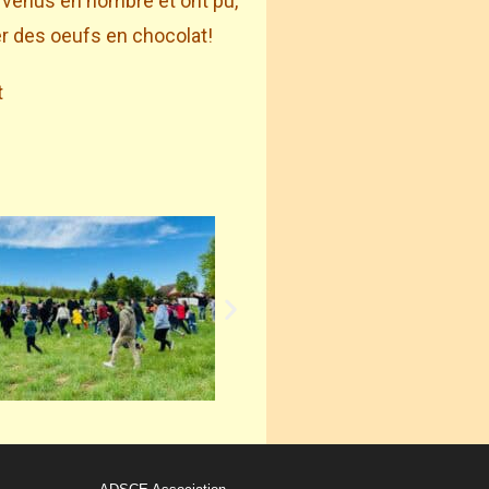
 venus en nombre et ont pu,
er des oeufs en chocolat!
t