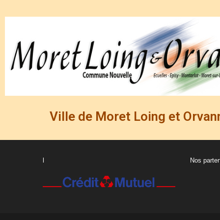
Ville de Moret Loing et Orvan
l
Nos parten