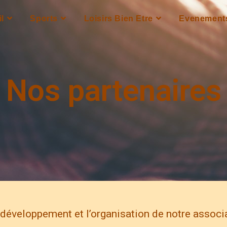
l
Sports
Loisirs Bien Etre
Evenement
Nos partenaires
 développement et l’organisation de notre associa