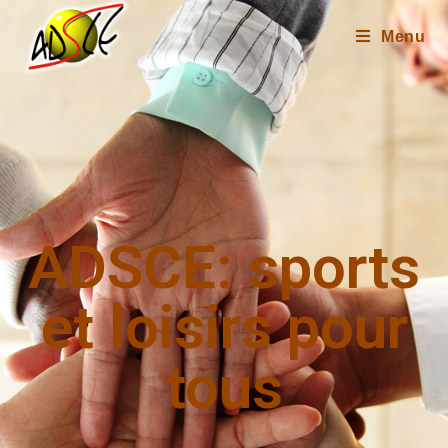
Menu
ADSCE: sports
et loisirs pour
tous