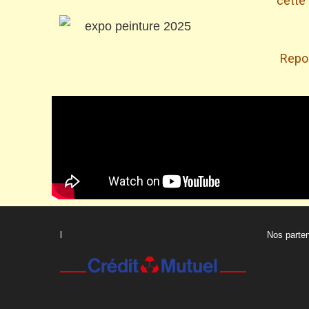
cette
Repor
l
Nos parten