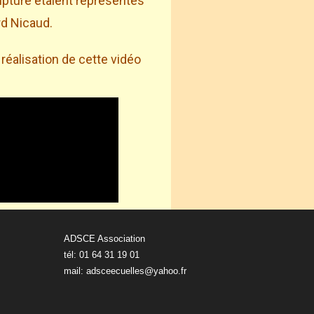
lpture étaient représentés
rd Nicaud.
réalisation de cette vidéo
ADSCE Association
tél: 01 64 31 19 01
mail:
adsceecuelles@yahoo.fr